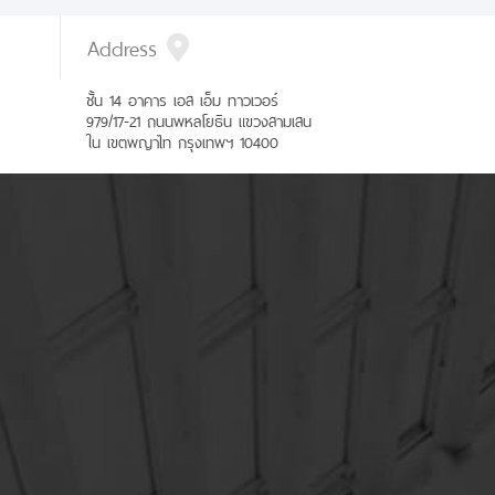
Address
ชั้น 14 อาคาร เอส เอ็ม ทาวเวอร์
979/17-21 ถนนพหลโยธิน แขวงสามเสน
ใน เขตพญาไท กรุงเทพฯ 10400