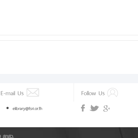
E-mail Us
Follow Us
elibrary@tsri.or.th
ัย สกสว.