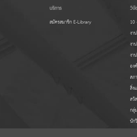
บริการ
วิจ
สมัครสมาชิก E-Library
10 ง
งานว
งาน
งาน
องค์
สภา
สิ่
สวั
กลุ
นักว