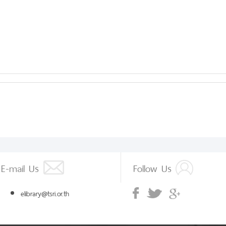
E-mail Us
Follow Us
elibrary@tsri.or.th