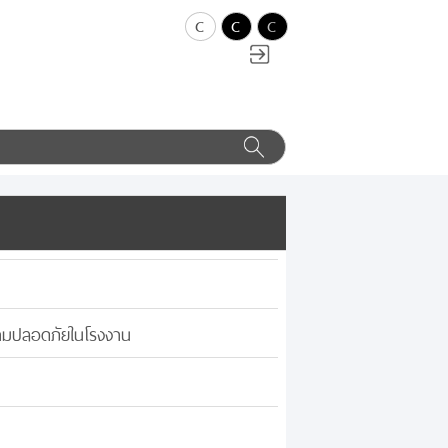
c
c
c
วามปลอดภัยในโรงงาน