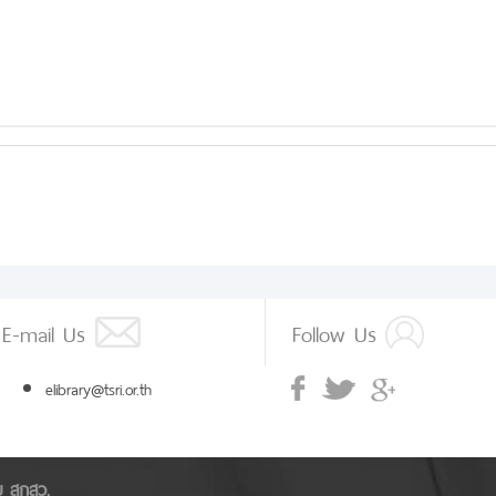
E-mail Us
Follow Us
elibrary@tsri.or.th
ัย สกสว.