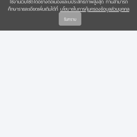
ใช้งานเว็บไซต์ได้อย่างต่อเนื่องและมีประสิทธิภาพสูงสุด ท่านสามารถ
COPYRIGHT © 2022 สำนักงานคณะกรรมการส่งเสริมวิทยาศาสตร์ วิจัยและนวัตกรรม
ศึกษารายละเอียดเพิ่มเติมได้ที่
นโยบายในการคุ้มครองข้อมูลส่วนบุคคล
(สกสว.)
รับทราบ
นโยบายในการคุ้มครองข้อมูลส่วนบุคคล