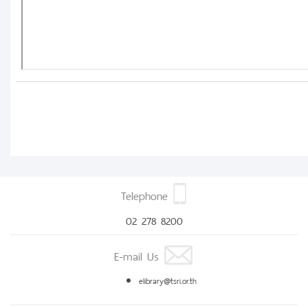
Telephone
02 278 8200
E-mail Us
elibrary@tsri.or.th