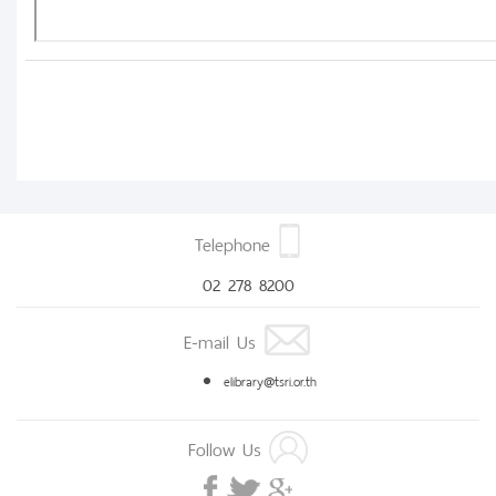
Telephone
02 278 8200
E-mail Us
elibrary@tsri.or.th
Follow Us