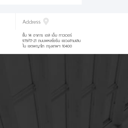
Address
ชั้น 14 อาคาร เอส เอ็ม ทาวเวอร์
979/17-21 ถนนพหลโยธิน แขวงสามเสน
ใน เขตพญาไท กรุงเทพฯ 10400