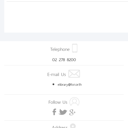
Telephone
02 278 8200
E-mail Us
elibrary@tsri.or.th
Follow Us
Address