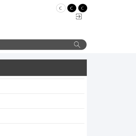
c
c
c