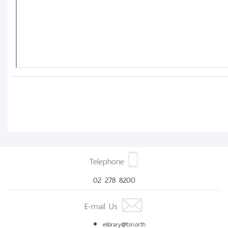
Telephone
02 278 8200
E-mail Us
elibrary@tsri.or.th