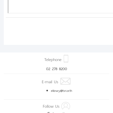
Telephone
02 278 8200
E-mail Us
elibrary@tsri.or.th
Follow Us