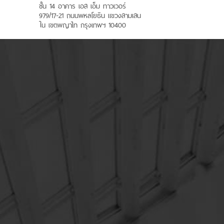
ชั้น 14 อาคาร เอส เอ็ม ทาวเวอร์
979/17-21 ถนนพหลโยธิน แขวงสามเสน
ใน เขตพญาไท กรุงเทพฯ 10400