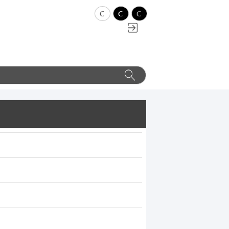
c
c
c