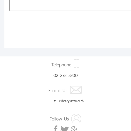
Telephone
02 278 8200
E-mail Us
elibrary@tsri.or.th
Follow Us