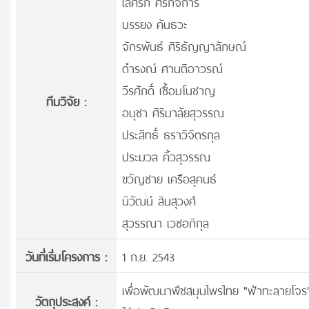
เลิศรัก ศรีกิจการ
บรรยง คันธวะ
จักรพันธ์ ศิริธัญญาลักษณ์
ดำรงณ์ ศานติอาวรณ์
วีรศักดิ์ เชื้อมโนชาญ
ทีมวิจัย :
อนุชา ศิริมาลัยสุวรรณ
ประสิทธิ์ ธราวิจิตรกุล
ประมวล คิ้วสุวรรณ
ขวัญชาย เครือสุคนธ์
นิวัฒน์ สินสุวงศ์
สุวรรณา เวชอภิกุล
วันที่เริ่มโครงการ :
1 ก.ย. 2543
เพื่อพัฒนาพืชสมุนไพรไทย "ฟ้าทะลายโจร
วัตถุประสงค์ :