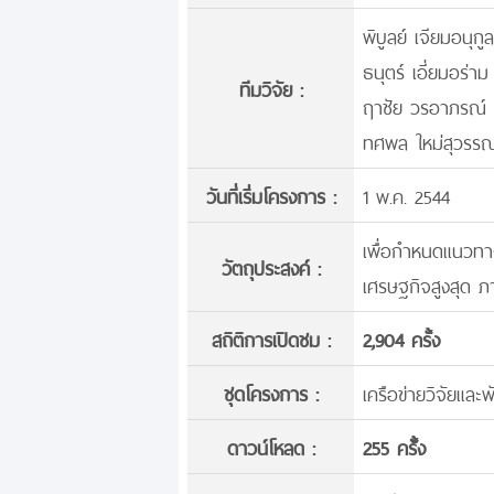
พิบูลย์ เจียมอนุกู
ธนุตร์ เอี่ยมอร่าม
ทีมวิจัย :
ฤาชัย วรอาภรณ์
ทศพล ใหม่สุวรร
วันที่เริ่มโครงการ :
1 พ.ค. 2544
เพื่อกำหนดแนวทางป
วัตถุประสงค์ :
เศรษฐกิจสูงสุด ภ
สถิติการเปิดชม :
2,904 ครั้ง
ชุดโครงการ :
เครือข่ายวิจัยและ
ดาวน์โหลด :
255 ครั้้ง