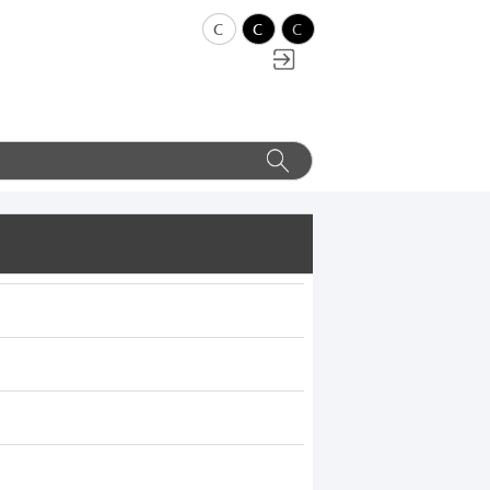
c
c
c