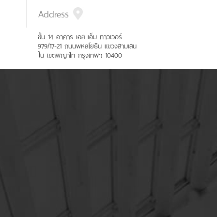
Address
ชั้น 14 อาคาร เอส เอ็ม ทาวเวอร์
979/17-21 ถนนพหลโยธิน แขวงสามเสน
ใน เขตพญาไท กรุงเทพฯ 10400