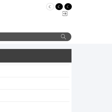
c
c
c