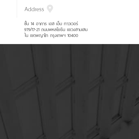
Address
ชั้น 14 อาคาร เอส เอ็ม ทาวเวอร์
979/17-21 ถนนพหลโยธิน แขวงสามเสน
ใน เขตพญาไท กรุงเทพฯ 10400