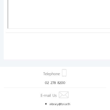
Telephone
02 278 8200
E-mail Us
elibrary@tsri.or.th