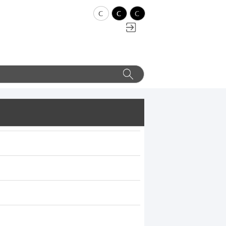
c
c
c