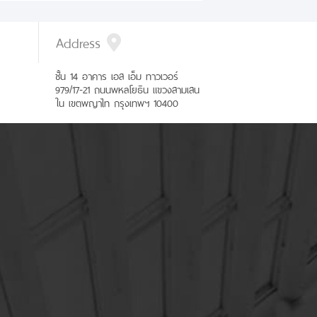
Address
ชั้น 14 อาคาร เอส เอ็ม ทาวเวอร์
979/17-21 ถนนพหลโยธิน แขวงสามเสน
ใน เขตพญาไท กรุงเทพฯ 10400