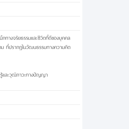
นึกทางจริยธรรมและชีวิตที่ดีของบุคคล
คม ที่ปรากฏในวัฒนธรรมทางความคิด
ามรู้และวุฒิภาวะทางปัญญา