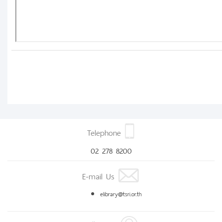
Telephone
02 278 8200
E-mail Us
elibrary@tsri.or.th