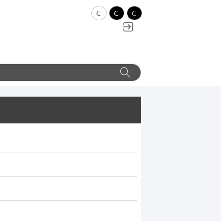
c
c
c