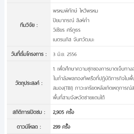
พรหมพิทักษ์ ไหว้พรหม
ปิยมาภรณ์ สิงห์คำ
ทีมวิจัย :
วิเชียร ศรีภูธร
เนตรนภิส จันทวัฒนะ
วันที่เริ่มโครงการ :
3 มิ.ย. 2556
1. เพื่อศึกษาความชุกของการบาดเจ็บทางส
ในกำลังพลกองทัพเรือที่ปฏิบัติภารกิจใน
วัตถุประสงค์ :
สมอง(TBI) ภาวะเครียดหลังเกิดเหตุการณ์
พื้นที่สามจังหวัดชายแดนใต้
สถิติการเปิดชม :
2,905 ครั้ง
ดาวน์โหลด :
299 ครั้้ง