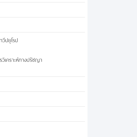
ทวีปยุโรป
รวิเคราะห์ทางปรัชญา