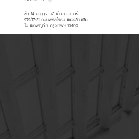
ชั้น 14 อาคาร เอส เอ็ม ทาวเวอร์
979/17-21 ถนนพหลโยธิน แขวงสามเสน
ใน เขตพญาไท กรุงเทพฯ 10400