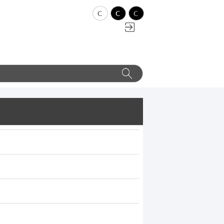
c
c
c