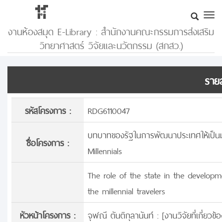
งานห้องสมุด E-Library : สำนักงานคณะกรรมการส่งเสริม
วิทยาศาสตร์ วิจัยและนวัตกรรม (สกสว.)
รายล
รหัสโครงการ :
RDG6110047
บทบาทของรัฐในการพัฒนาประเทศให้เป็นมหา
ชื่อโครงการ :
Millennials
The role of the state in the developm
the millennial travelers
หัวหน้าโครงการ :
จุฬณี ตันติกุลานันท์ : [
งานวิจัยที่เกี่ยว