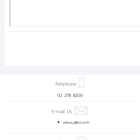
Telephone
02 278 8200
E-mail Us
elibrary@tsri.or.th