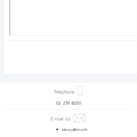
Telephone
02 278 8200
E-mail Us
elibrary@tsri.or.th