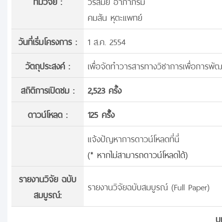
ทีมวิจัย :
วิรัสมัย อาภาภิรม
คมสัน หุตะแพทย์
วันที่เริ่มโครงการ :
1 ส.ค. 2554
วัตถุประสงค์ :
เพื่อจัดทำวารสารทางวิชาการเพื่อการพัฒนา
สถิติการเปิดชม :
2,523 ครั้ง
ดาวน์โหลด :
125 ครั้้ง
แจ้งปัญหาการดาวน์โหลดที่นี่
(* หากไม่สามารถดาวน์โหลดได้)
รายงานวิจัย ฉบับ
รายงานวิจัยฉบับสมบูรณ์ (Full Paper)
สมบูรณ์:
บ