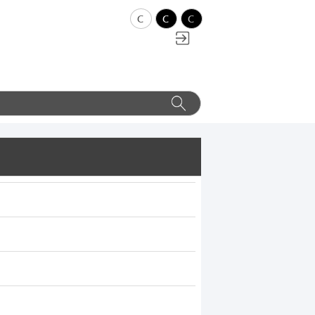
c
c
c