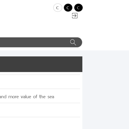
c
c
c
 and more value of the sea