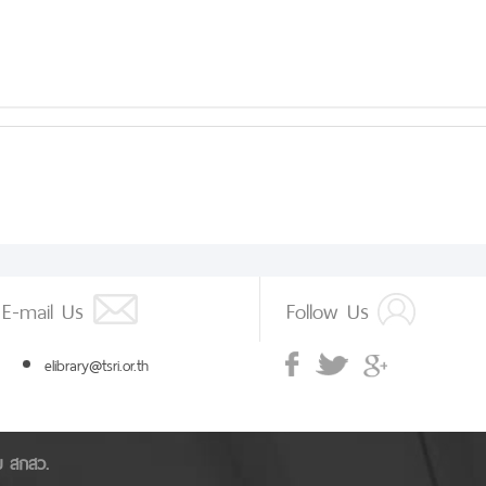
E-mail Us
Follow Us
elibrary@tsri.or.th
ัย สกสว.