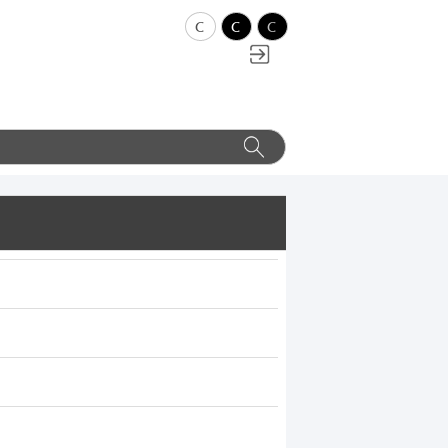
c
c
c