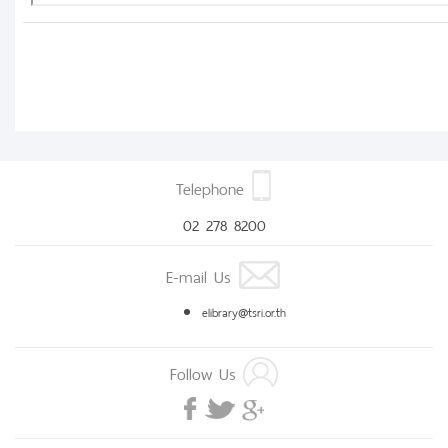
Telephone
02 278 8200
E-mail Us
elibrary@tsri.or.th
Follow Us