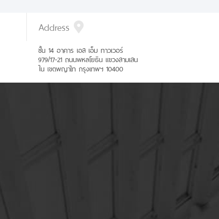
Address
ชั้น 14 อาคาร เอส เอ็ม ทาวเวอร์
979/17-21 ถนนพหลโยธิน แขวงสามเสน
ใน เขตพญาไท กรุงเทพฯ 10400