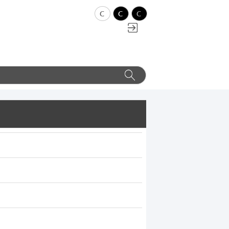
c
c
c