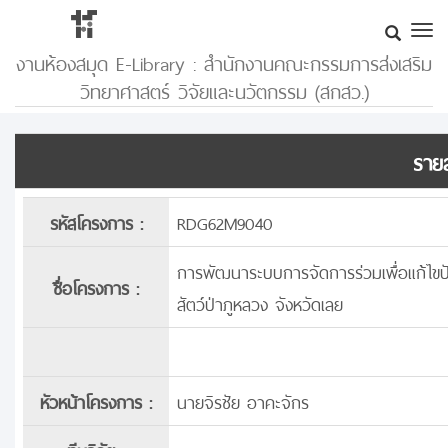
งานห้องสมุด E-Library : สำนักงานคณะกรรมการส่งเสริม
วิทยาศาสตร์ วิจัยและนวัตกรรม (สกสว.)
รายล
รหัสโครงการ :
RDG62M9040
การพัฒนาระบบการจัดการร่วมเพื่อแก้ไขปัญ
ชื่อโครงการ :
สัตว์ป่าภูหลวง จังหวัดเลย
หัวหน้าโครงการ :
นายจิรชัย อาคะจักร