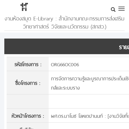
งานห้องสมุด E-Library : สำนักงานคณะกรรมการส่งเสริม
วิทยาศาสตร์ วิจัยและนวัตกรรม (สกสว.)
รายล
รหัสโครงการ :
ORG66OC006
การจัดการความรู้และบูรณาการประเด็นเชิ
ชื่อโครงการ :
กส์และระบบราง
หัวหน้าโครงการ :
ผศ.ดร.มาโนช โลหเตปานนท์ : [
งานวิจัยที