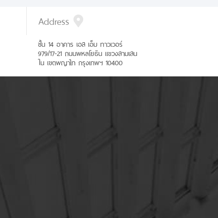
Address
ชั้น 14 อาคาร เอส เอ็ม ทาวเวอร์
979/17-21 ถนนพหลโยธิน แขวงสามเสน
ใน เขตพญาไท กรุงเทพฯ 10400