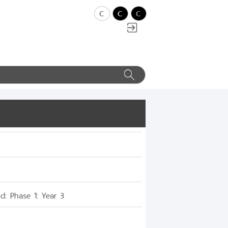
c
c
c
nd: Phase 1: Year 3