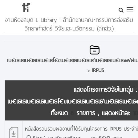
งานห้องสมุด E-Library : สำนักงานคณะกรรมการส่งเสริม
วิทยาศาสตร์ วิจัยและนวัตกรรม (สกสว.)
เน€เธเธเน€เธเธเน€เธโ€ขเน€เธเธเน€เธเธ’เน€เธเธเน€เธ๏ฟฝเน€
>
IRPUS
แสดงโครงการวิจัยในกลุ่ม :
เน€เธเธเน€เธเธเน€เธโ€ขเน€เธเธเน€เธเธ’เน€เธเธเน€เธ
ทั้งหมด
8
รายการ , แสดงหน้าละ
10
หนังสือรวบรวมผลงานที่ได้รับทุนโครงการ IRPUS ประจำป
วิโรจน์ บุญอำนวยวิทยา : งานวิจัยปี 2552