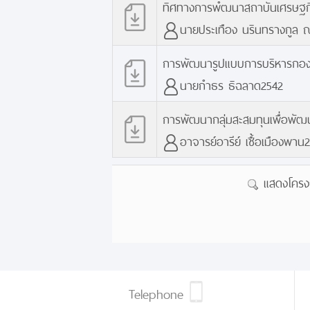
ทิศทางการพํฒนาสถาบันเศรษฐกิจ
นายประเทือง นรินทรางกูล 
การพัฒนารูปแบบการบริหารกองทุ
นายกำธร ธิฉลาด2542
การพัฒนากลุ่มสะสมทุนเพื่อพัฒ
อาจารย์อารีย์ เชื้อเมืองพาน
แสดงโครงก
Telephone