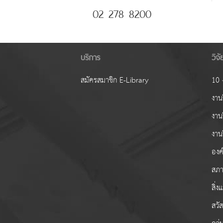
02 278 8200
บริการ
วิจ
สมัครสมาชิก E-Library
10 ง
งานว
งาน
งาน
องค์
สภา
สิ่
สวั