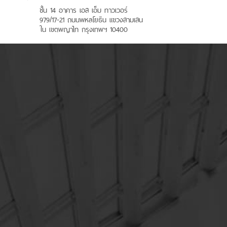
ชั้น 14 อาคาร เอส เอ็ม ทาวเวอร์
979/17-21 ถนนพหลโยธิน แขวงสามเสน
ใน เขตพญาไท กรุงเทพฯ 10400