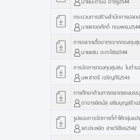
นายมะดามิง อารียู2544
กระบวนการสร้างสำนึกการปลดปล่อ
นายเทอดศักดิ์ กองพรม2544
การตลาดเอื้ออาทรจากกองทุนชุมช
นายแชน อะทะไชย2544
การจัดการกองทุนชุมชน ในตำบลเม
นพ.ชาตรี เจริญศิริ2543
การศึกษาด้านการตลาดของบรรจุภ
อาจารย์เรนัส เสริมบุญสร้าง
รูปแบบการจัดการที่ทำให้กลุ่ม
รศ.ประหยัด สายวิเชียร2542