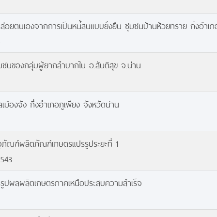
ยตนเองจากการเป็นหนี้สินแบบยั่งยืน ชุมชนบ้านห้วยทราย กิ่งอำเภอแ
นของกลุ่มผู้ยากลำบากใน อ.สันติสุข จ.น่าน
ืองจัง กิ่งอำเภอภูเพียง จังหวัดน่าน
ัณฑ์ผลิตภัณฑ์เกษตรแปรรูประยะที่ 1
2543
แปรรูปผลผลิตเกษตรภาคเหนือประสบความสำเร็จ