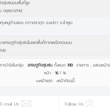
ชุมชนบนพื้นที่สูง
ณ อยุธยา2542
นหมู่บ้านของ ต.ทาปลาดุก อ.แม่ทา จ.ลำพูน
นาเศรษฐกิจชุมชนในเขตพื้นที่ภาคเหนือตอนบน
2542
ารวิจัยในกลุ่ม :
เศรษฐกิจชุมชน
ทั้งหมด
310
รายการ , แสดงหน้า
หน้า :
16
/ 16
<<หน้าแรก
<หน้าก่อนนี้
E-mail Us
Follow Us