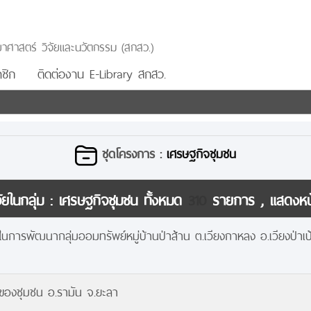
าศาสตร์ วิจัยและนวัตกรรม (สกสว.)
ชิก
ติดต่องาน E-Library สกสว.
ชุดโครงการ :
เศรษฐกิจชุมชน
ยในกลุ่ม :
เศรษฐกิจชุมชน
ทั้งหมด
310
รายการ , แสดงห
ในการพัฒนากลุ่มออมทรัพย์หมู่บ้านป่าส้าน ต.เวียงกาหลง อ.เวียงป่าเป
งของชุมชน อ.รามัน จ.ยะลา