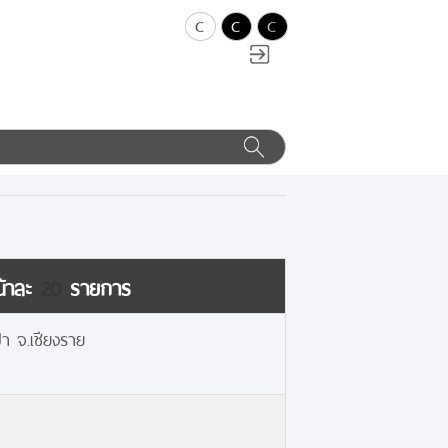
c
c
c
น้าละ
20
รายการ
้า จ.เชียงราย