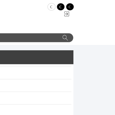
c
c
c