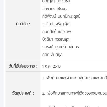
อภิญญา เวชยชัย
วิทยากร เชียงกูล
กิติพัฒน์ นนทปัทมะดุลย์
ทีมวิจัย :
วรวิทย์ เจริญเลิศ
กนกศักดิ์ แก้วเทพ
ขัตติยา กรรณสูต
จตุรงค์ บุณยรัตนสุนทร
กิตติ ลิ่มสกุล
วันที่เริ่มโครงการ :
1 ต.ค. 2543
1. เพื่อศึกษาและจำแนกกลุ่มคนจนและคน
วัตถุประสงค์ :
2. เพื่อศึกษาสถานภาพชีวิตของกลุ่มคนจน