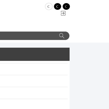
c
c
c