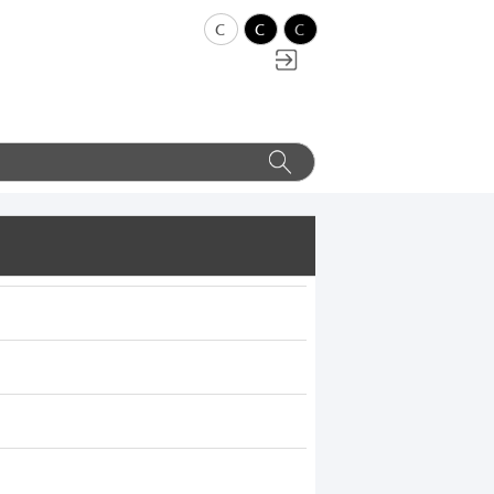
c
c
c