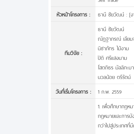
หัวหน้าโครงการ :
ธานี ชัยวัฒน์ : [
ง
ธานี ชัยวัฒน์
ณัฏฐาภรณ์ เลียมจ
นิชาภัทร ไม้งาม
ทีมวิจัย :
ปิติ ศรีแสงนาม
โสตถิธร มัลลิกะม
นวลน้อย ตรีรัตน์
วันที่เริ่มโครงการ :
1 ก.พ. 2559
1. เพื่อศึกษากฎห
กฎหมายและการบังค
กว่าไปสู่ประเทศที่