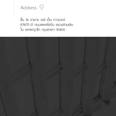
Address
ชั้น 14 อาคาร เอส เอ็ม ทาวเวอร์
979/17-21 ถนนพหลโยธิน แขวงสามเสน
ใน เขตพญาไท กรุงเทพฯ 10400