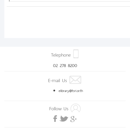
Telephone
02 278 8200
E-mail Us
elibrary@tsri.or.th
Follow Us