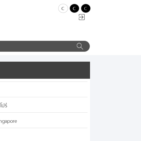
c
c
c
โปร์
ingapore