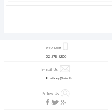
Telephone
02 278 8200
E-mail Us
elibrary@tsri.or.th
Follow Us