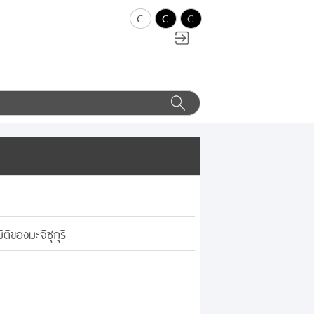
c
c
c
ิของมะจิซุกุริ