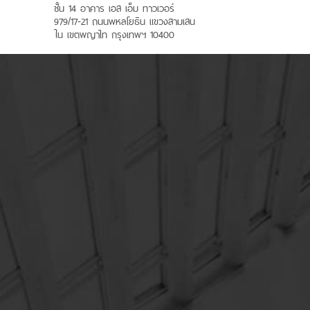
ชั้น 14 อาคาร เอส เอ็ม ทาวเวอร์
979/17-21 ถนนพหลโยธิน แขวงสามเสน
ใน เขตพญาไท กรุงเทพฯ 10400