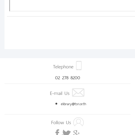
Telephone
02 278 8200
E-mail Us
elibrary@tsri.or.th
Follow Us