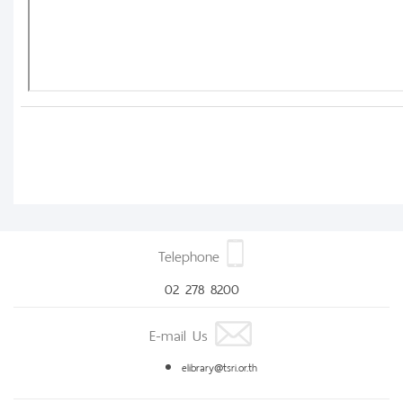
Telephone
02 278 8200
E-mail Us
elibrary@tsri.or.th