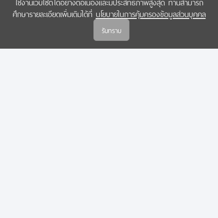
ใช้งานเว็บไซต์ได้อย่างต่อเนื่องและมีประสิทธิภาพสูงสุด ท่านสามารถ
COPYRIGHT © 2022 สำนักงานคณะกรรมการส่งเสริมวิทยาศาสตร์ วิจัยและนวัตกรรม
ศึกษารายละเอียดเพิ่มเติมได้ที่
นโยบายในการคุ้มครองข้อมูลส่วนบุคคล
(สกสว.)
รับทราบ
นโยบายในการคุ้มครองข้อมูลส่วนบุคคล