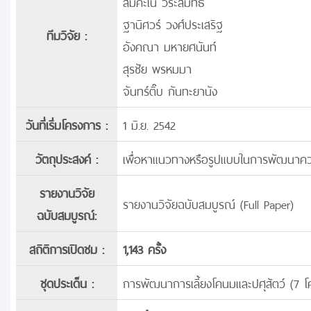
สมคะเน วีระสมิทธ์
ฐานิศวร์ วงศ์ประเสริฐ
ทีมวิจัย :
อังคณา มหายศนันท์
สุรชัย พรหมมา
จันทร์ติ๊บ กันทะยานัง
วันที่เริ่มโครงการ :
1 มิ.ย. 2542
วัตถุประสงค์ :
เพื่อหาแนวทางหรือรูปแบบในการพัฒนาคว
รายงานวิจัย
รายงานวิจัยฉบับสมบูรณ์ (Full Paper)
ฉบับสมบูรณ์:
สถิติการเปิดชม :
1,143 ครั้ง
ชุดประเด็น :
การพัฒนาการเลี้ยงโคนมและปศุสัตว์ (7 