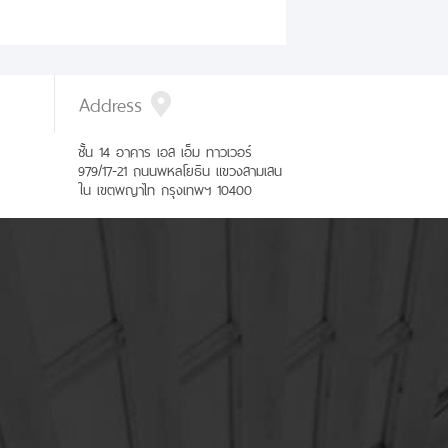
Address
ชั้น 14 อาคาร เอส เอ็ม ทาวเวอร์
979/17-21 ถนนพหลโยธิน แขวงสามเสน
ใน เขตพญาไท กรุงเทพฯ 10400