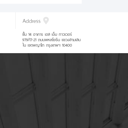
Address
ชั้น 14 อาคาร เอส เอ็ม ทาวเวอร์
979/17-21 ถนนพหลโยธิน แขวงสามเสน
ใน เขตพญาไท กรุงเทพฯ 10400