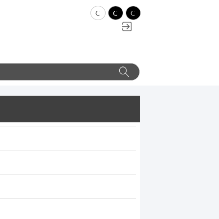
c
c
c