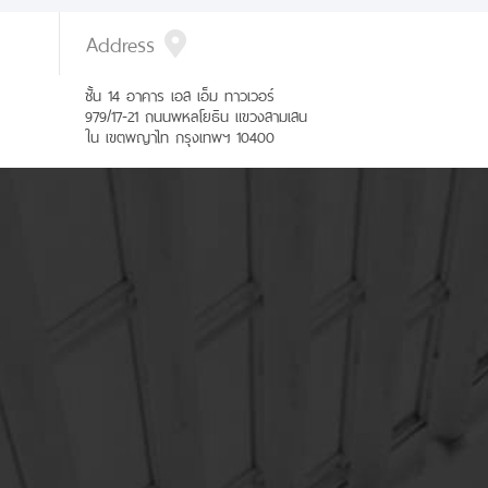
Address
ชั้น 14 อาคาร เอส เอ็ม ทาวเวอร์
979/17-21 ถนนพหลโยธิน แขวงสามเสน
ใน เขตพญาไท กรุงเทพฯ 10400